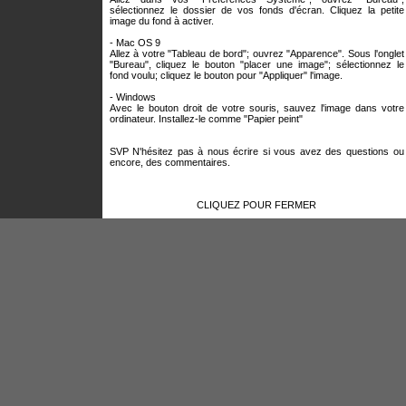
sélectionnez le dossier de vos fonds d'écran. Cliquez la petite
image du fond à activer.
- Mac OS 9
Allez à votre "Tableau de bord"; ouvrez "Apparence". Sous l'onglet
"Bureau", cliquez le bouton "placer une image"; sélectionnez le
fond voulu; cliquez le bouton pour "Appliquer" l'image.
- Windows
Avec le bouton droit de votre souris, sauvez l'image dans votre
ordinateur. Installez-le comme "Papier peint"
SVP N'hésitez pas à nous écrire si vous avez des questions ou
encore, des commentaires.
CLIQUEZ POUR FERMER