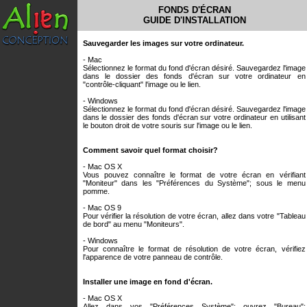
FONDS D'ÉCRAN
GUIDE D'INSTALLATION
Sauvegarder les images sur votre ordinateur.
- Mac
Sélectionnez le format du fond d'écran désiré. Sauvegardez l'image
dans le dossier des fonds d'écran sur votre ordinateur en
"contrôle-cliquant" l'image ou le lien.
- Windows
Sélectionnez le format du fond d'écran désiré. Sauvegardez l'image
dans le dossier des fonds d'écran sur votre ordinateur en utilisant
le bouton droit de votre souris sur l'image ou le lien.
Comment savoir quel format choisir?
- Mac OS X
Vous pouvez connaître le format de votre écran en vérifiant
"Moniteur" dans les "Préférences du Système"; sous le menu
pomme.
- Mac OS 9
Pour vérifier la résolution de votre écran, allez dans votre "Tableau
de bord" au menu "Moniteurs".
- Windows
Pour connaître le format de résolution de votre écran, vérifiez
l'apparence de votre panneau de contrôle.
Installer une image en fond d'écran.
- Mac OS X
Allez dans vos "Préférences Système"; ouvrez "Bureau";