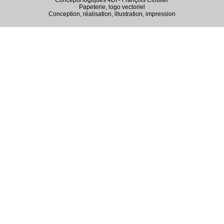
Concepts logiques 4DI - François Cloutier
Papeterie, logo vectoriel
Conception, réalisation, illustration, impression