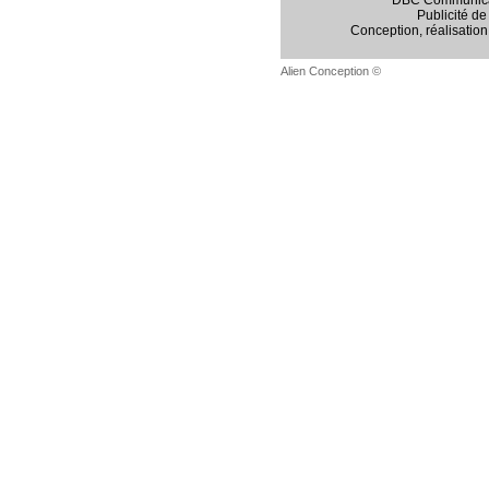
DBC Communicati
Publicité de 
Conception, réalisation,
Alien Conception ©