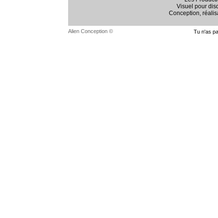
Visuel pour dis
Conception, réalis
Alien Conception ©
Tu n'as p